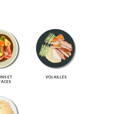
ONS ET
VOLAILLES
TACES